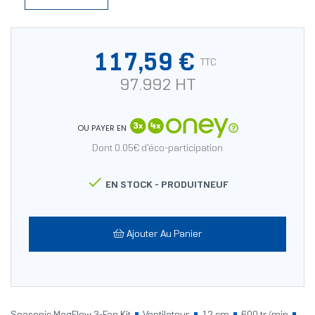
117,59 €
TTC
97.992 HT
OU PAYER EN
Dont 0.05€ d'éco-participation

EN STOCK -
PRODUITNEUF
Ajouter Au Panier