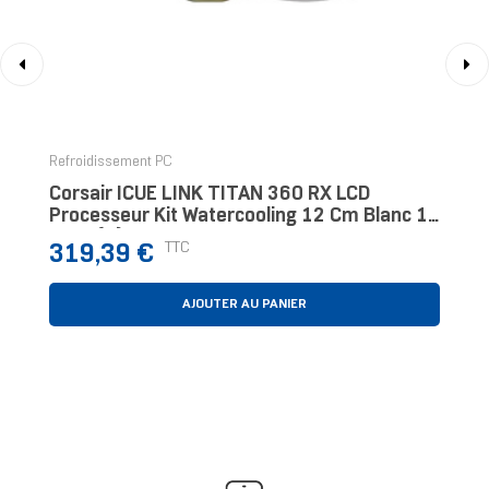
‹
›
Refroidissement PC
Corsair ICUE LINK TITAN 360 RX LCD
Processeur Kit Watercooling 12 Cm Blanc 1
Pièce(s)
Prix
TTC
319,39 €
AJOUTER AU PANIER