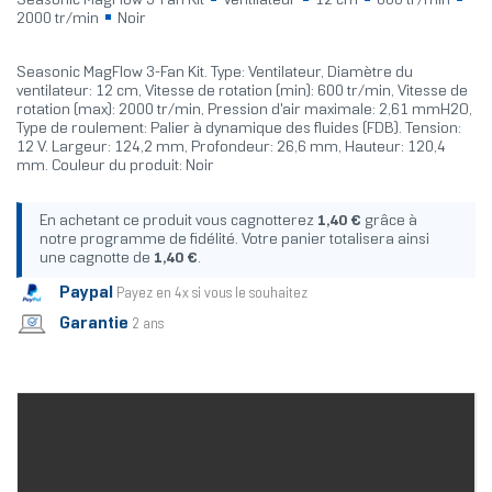
Seasonic MagFlow 3-Fan Kit
Ventilateur
12 cm
600 tr/min
2000 tr/min
Noir
Seasonic MagFlow 3-Fan Kit. Type: Ventilateur, Diamètre du
ventilateur: 12 cm, Vitesse de rotation (min): 600 tr/min, Vitesse de
rotation (max): 2000 tr/min, Pression d'air maximale: 2,61 mmH2O,
Type de roulement: Palier à dynamique des fluides (FDB). Tension:
12 V. Largeur: 124,2 mm, Profondeur: 26,6 mm, Hauteur: 120,4
mm. Couleur du produit: Noir
En achetant ce produit vous cagnotterez
1,40 €
grâce à
notre programme de fidélité. Votre panier totalisera ainsi
une cagnotte de
1,40 €
.
Paypal
Payez en 4x si vous le souhaitez
Garantie
2 ans