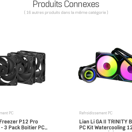
Produits Connexes
( 16 autres produits dans la même catégorie )
ement PC
Refroidissement PC
Freezer P12 Pro
Lian Li GA II TRINITY B
- 3 Pack Boitier PC
PC Kit Watercooling 