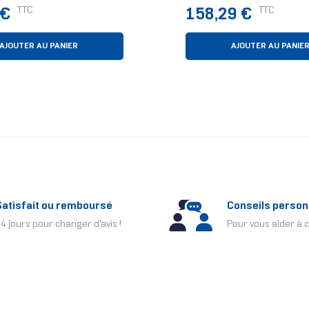
eur 12 Cm Noir 3
Noir 1 Pièce(s)
Prix
TTC
TTC
 €
158,29 €
AJOUTER AU PANIER
AJOUTER AU PANIE
Satisfait ou remboursé
Conseils person
4 jours pour changer d'avis !
Pour vous aider à c