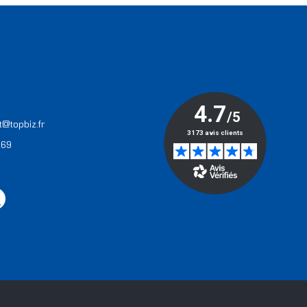
T
t@topbiz.fr
 69