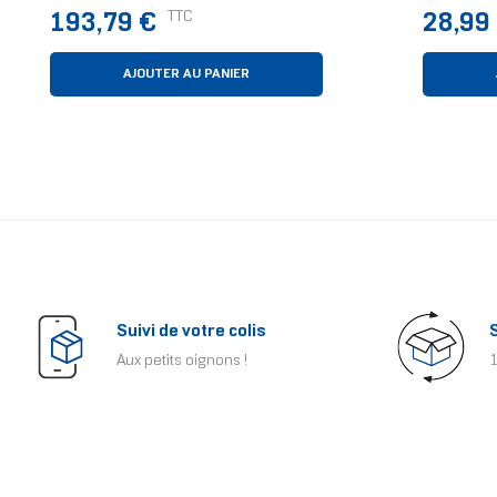
Watercooling 12 Cm Blanc 1
Ventilat
Prix
Prix
TTC
193,79 €
28,99
Pièce(s)
Pièce(s)
AJOUTER AU PANIER
Suivi de votre colis
Aux petits oignons !
1