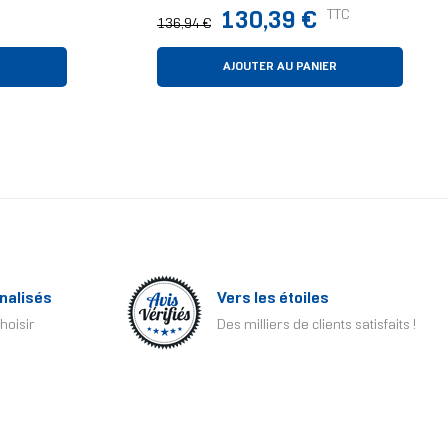
Refroidisseur 15 Cm Noir
Prix
Prix
TTC
130,39 €
136,94 €
normal
R
AJOUTER AU PANIER
nalisés
Vers les étoiles
hoisir
Des milliers de clients satisfaits !