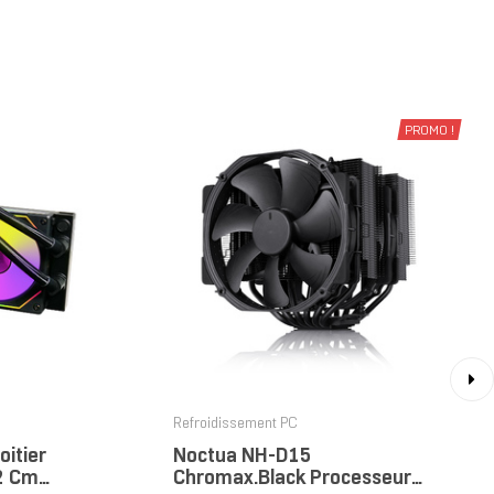
PROMO !
›
Refroidissement PC
oitier
Noctua NH-D15
12 Cm
Chromax.black Processeur