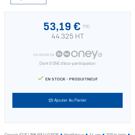
53,19 €
TTC
44.325 HT
OU PAYER EN
Dont 0.05€ d'éco-participation

EN STOCK -
PRODUITNEUF
Ajouter Au Panier