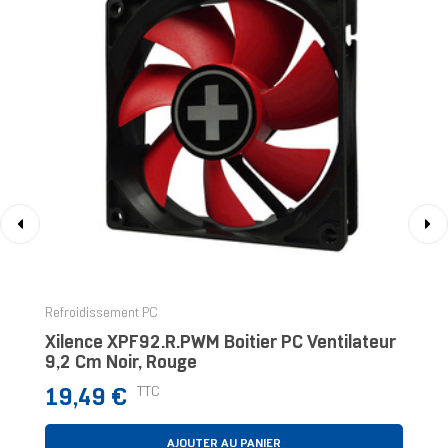
‹
›
Refroidissement PC
Xilence XPF92.R.PWM Boitier PC Ventilateur
9,2 Cm Noir, Rouge
Prix
TTC
19,49 €
AJOUTER AU PANIER