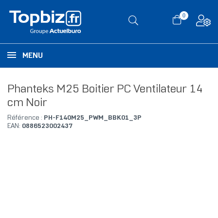
0
MENU
Phanteks M25 Boitier PC Ventilateur 14
cm Noir
Référence :
PH-F140M25_PWM_BBK01_3P
EAN:
0886523002437
RUPTURE DE STOCK