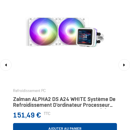
‹
›
Refroidissement PC
Zalman ALPHA2 DS A24 WHITE Système De
Refroidissement D’ordinateur Processeur
Kit Watercooling 12 Cm Blanc 1 Pièce(s)
Prix
TTC
151,49 €
AJOUTER AU PANIER