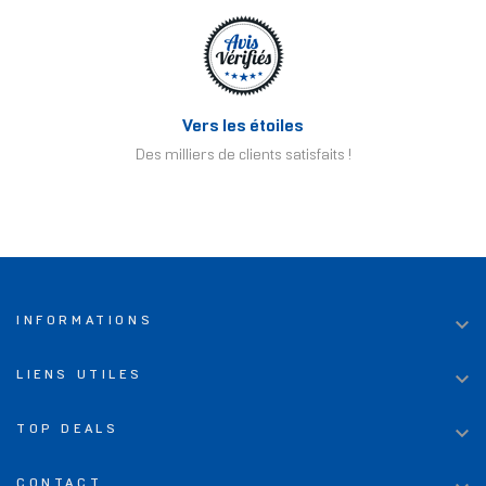
Vers les étoiles
Des milliers de clients satisfaits !

INFORMATIONS

LIENS UTILES

TOP DEALS
CONTACT