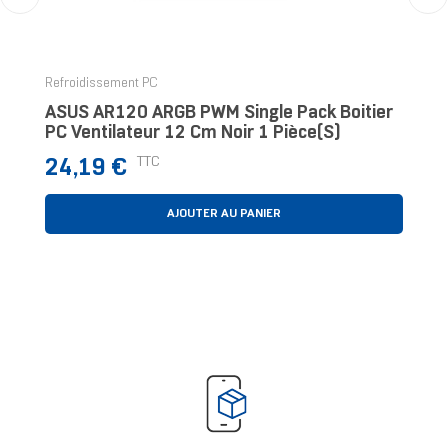
‹
›
Refroidissement PC
ASUS AR120 ARGB PWM Single Pack Boitier
PC Ventilateur 12 Cm Noir 1 Pièce(s)
Prix
TTC
24,19 €
AJOUTER AU PANIER