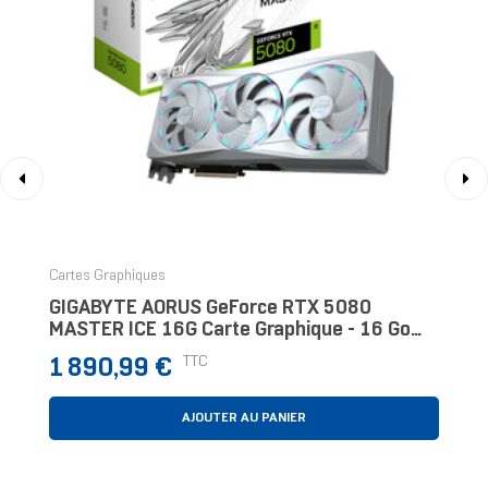
‹
›
Cartes Graphiques
GIGABYTE AORUS GeForce RTX 5080
MASTER ICE 16G Carte Graphique - 16 Go
GDDR7, 256 Bits, PCI-E 5.0, 2805MHz Core
Prix
TTC
1 890,99 €
Clock, 3 X DP 2.
AJOUTER AU PANIER