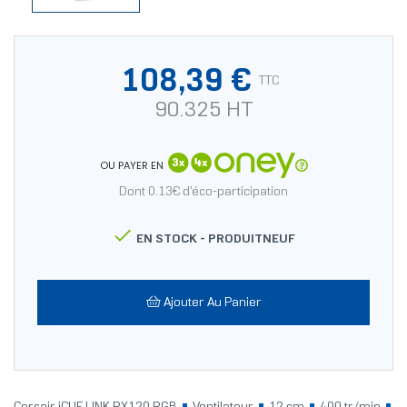
108,39 €
TTC
90.325 HT
OU PAYER EN
Dont 0.13€ d'éco-participation

EN STOCK -
PRODUITNEUF
Ajouter Au Panier