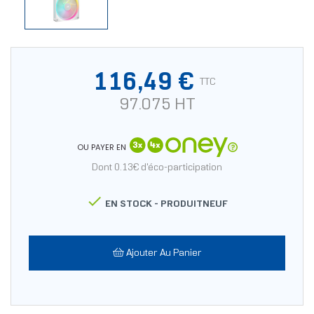
116,49 €
TTC
97.075 HT
OU PAYER EN
Dont 0.13€ d'éco-participation

EN STOCK -
PRODUITNEUF
Ajouter Au Panier