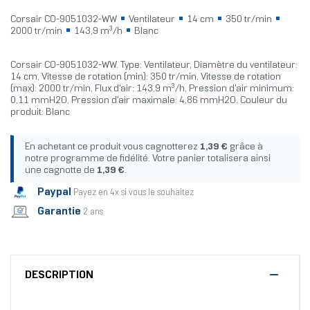
Corsair CO-9051032-WW
Ventilateur
14 cm
350 tr/min
2000 tr/min
143,9 m³/h
Blanc
Corsair CO-9051032-WW. Type: Ventilateur, Diamètre du ventilateur:
14 cm, Vitesse de rotation (min): 350 tr/min, Vitesse de rotation
(max): 2000 tr/min, Flux d'air: 143,9 m³/h, Pression d'air minimum:
0,11 mmH2O, Pression d'air maximale: 4,86 mmH2O. Couleur du
produit: Blanc
En achetant ce produit vous cagnotterez
1,39 €
grâce à
notre programme de fidélité. Votre panier totalisera ainsi
une cagnotte de
1,39 €
.
Paypal
Payez en 4x si vous le souhaitez
Garantie
2 ans
DESCRIPTION