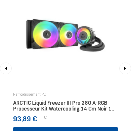
‹
›
Refroidissement PC
ARCTIC Liquid Freezer III Pro 280 A-RGB
Processeur Kit Watercooling 14 Cm Noir 1
Pièce(s)
Prix
TTC
93,89 €