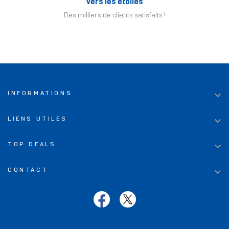
Vers les étoiles
Des milliers de clients satisfaits !

INFORMATIONS

LIENS UTILES

TOP DEALS

CONTACT