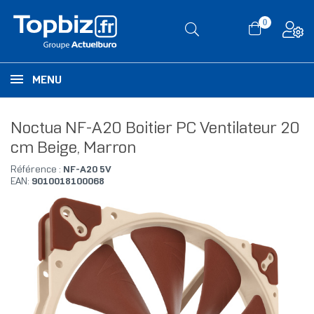
0
MENU
Noctua NF-A20 Boitier PC Ventilateur 20
cm Beige, Marron
Référence :
NF-A20 5V
EAN:
9010018100068
RUPTURE DE STOCK