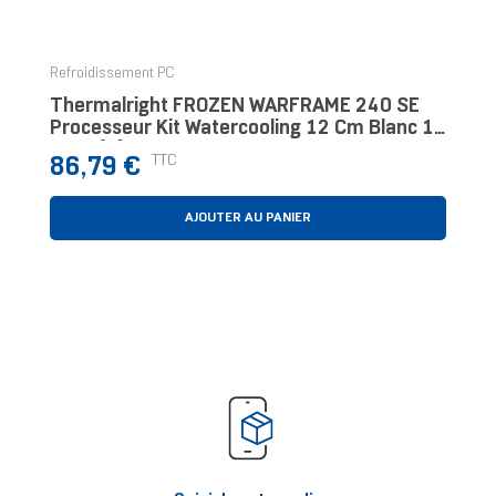
‹
›
Refroidissement PC
Thermalright FROZEN WARFRAME 240 SE
Processeur Kit Watercooling 12 Cm Blanc 1
Pièce(s)
Prix
TTC
86,79 €
AJOUTER AU PANIER