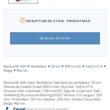

EN RUPTURE DE STOCK -
PRODUITNEUF
Ajouter Au Panier
Noctua NF-A20
Ventilateur
20 cm
800 tr/min
146,9 m³/h
Beige
Marron
Noctua NF-A20. Type: Ventilateur, Diamètre du ventilateur: 20 cm,
Vitesse de rotation (max): 800 tr/min, Flux d'air: 146,9 m³/h,
Pression d'air maximale: 1,08 mmH2O, Type de roulement: Self-
Stabilising Oil-pressure Bearing (SSO). Tension: 5 V. Largeur: 200
mm, Profondeur: 30 mm, Hauteur: 200 mm. Couleur du produit:
Beige, Marron
Paypal
Payez en 4x si vous le souhaitez