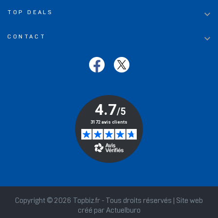

TOP DEALS

CONTACT
Copyright © 2026 Topbiz.fr - Tous droits réservés | Site web
créé par
Actuelburo