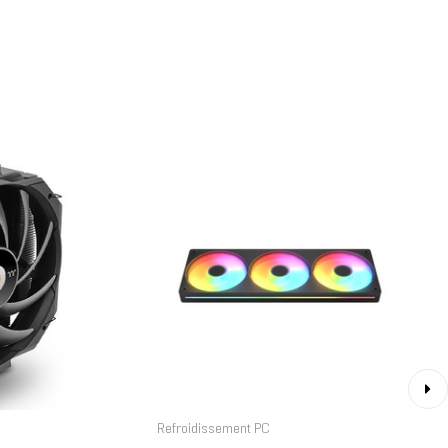
›
Refroidissement PC