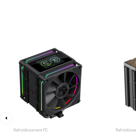
‹
Refroidissement PC
Refroidiss