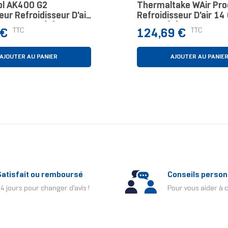
l AK400 G2
Thermaltake WAir Pro
ur Refroidisseur D'air
Refroidisseur D'air 14
oir 1 Pièce(s)
1 Pièce(s)
Prix
TTC
TTC
 €
124,69 €
AJOUTER AU PANIER
AJOUTER AU PANIE
Satisfait ou remboursé
Conseils person
4 jours pour changer d'avis !
Pour vous aider à c