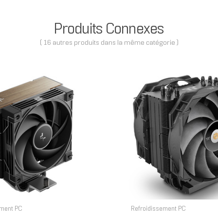
Produits Connexes
( 16 autres produits dans la même catégorie )
ement PC
Refroidissement PC