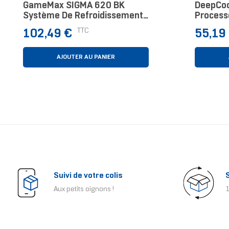
GameMax SIGMA 620 BK
DeepCoo
Système De Refroidissement
Processe
D’ordinateur Processeur
12 Cm N
Prix
Prix
TTC
102,49 €
55,19
Refroidisseur D'air 12 Cm Noir
1 Pièce(s)
AJOUTER AU PANIER
Suivi de votre colis
Aux petits oignons !
1