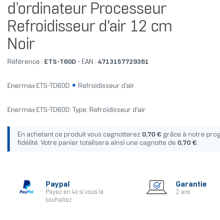
d’ordinateur Processeur
Refroidisseur d'air 12 cm
Noir
Référence :
ETS-T60D
- EAN :
4713157729361
Enermax ETS-TD60D
Refroidisseur d'air
Enermax ETS-TD60D. Type: Refroidisseur d'air
En achetant ce produit vous cagnotterez
0,70 €
grâce à notre pr
fidélité. Votre panier totalisera ainsi une cagnotte de
0,70 €
.
Paypal
Garantie
Payez en 4x si vous le
2 ans
souhaitez