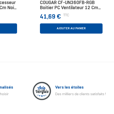
cesseur
COUGAR CF-UN360FB-RGB
 Cm Noir
Boitier PC Ventilateur 12 Cm
Noir
Prix
TTC
41,69 €
R
AJOUTER AU PANIER
nalisés
Vers les étoiles
hoisir
Des milliers de clients satisfaits !