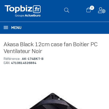
0
MENU
Akasa Black 12cm case fan Boitier PC
Ventilateur Noir
Référence :
AK-174BKT-B
EAN:
4710614526884
RUPTURE DE STOCK