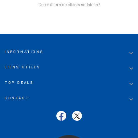
Des milliers de clients satisfaits !

INFORMATIONS

LIENS UTILES

TOP DEALS

CONTACT