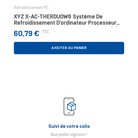
Refroidissement PC
XYZ X-AC-THERDUOW6 Système De
Refroidissement D’ordinateur Processeur
Refroidisseur D'air 12 Cm Blanc 1 Pièce(s)
Prix
TTC
60,79 €
AJOUTER AU PANIER
Suivi de votre colis
Aux petits oignons !