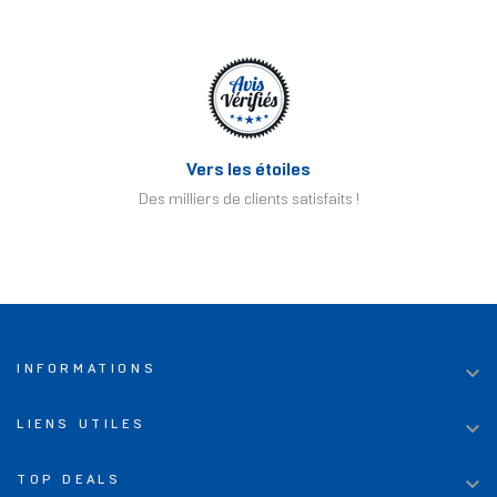
Vers les étoiles
Des milliers de clients satisfaits !

INFORMATIONS

LIENS UTILES

TOP DEALS