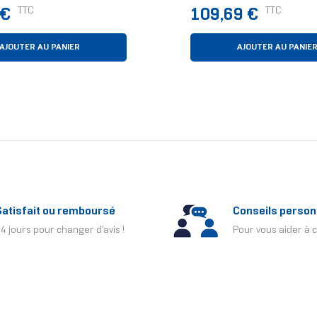
Watercooling 12 Cm N
Prix
TTC
TTC
 €
109,69 €
Pièce(s)
AJOUTER AU PANIER
AJOUTER AU PANIE
Satisfait ou remboursé
Conseils person
4 jours pour changer d'avis !
Pour vous aider à c