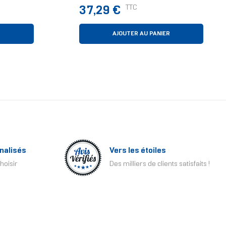
oir 1
Refroidisseur D'air 12 Cm Noir
Prix
TTC
37,29 €
R
AJOUTER AU PANIER
nalisés
Vers les étoiles
hoisir
Des milliers de clients satisfaits !