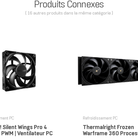
Produits Connexes
( 16 autres produits dans la même catégorie )
ement PC
Refroidissement PC
! Silent Wings Pro 4
Thermalright Frozen
PWM | Ventilateur PC
Warframe 360 Process