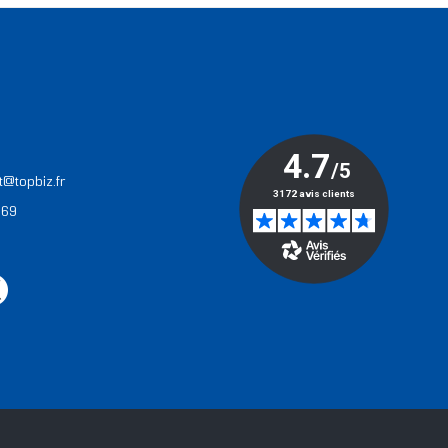
T
t@topbiz.fr
 69