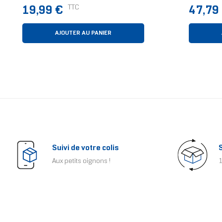
Noir 1 Pièce(s)
Prix
Prix
TTC
19,99 €
47,79
AJOUTER AU PANIER
Suivi de votre colis
Aux petits oignons !
1