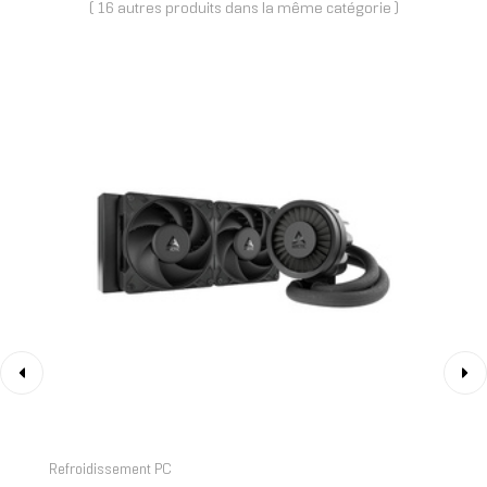
( 16 autres produits dans la même catégorie )
‹
›
Refroidissement PC