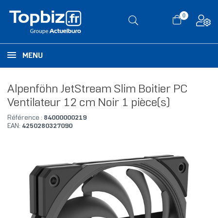
0
MENU
Alpenföhn JetStream Slim Boitier PC
Ventilateur 12 cm Noir 1 pièce(s)
Référence :
84000000219
EAN:
4250280327090
RUPTURE DE STOCK