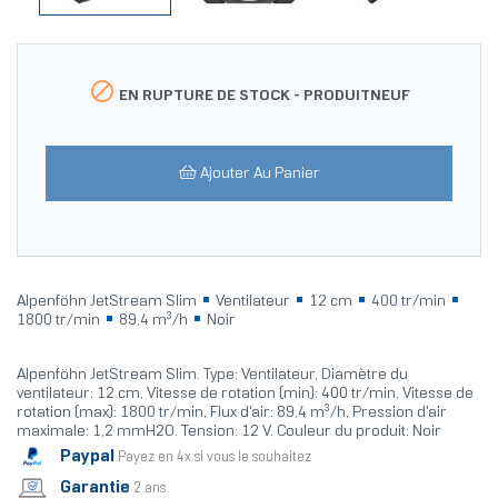

EN RUPTURE DE STOCK -
PRODUITNEUF
Ajouter Au Panier
Alpenföhn JetStream Slim
Ventilateur
12 cm
400 tr/min
1800 tr/min
89,4 m³/h
Noir
Alpenföhn JetStream Slim. Type: Ventilateur, Diamètre du
ventilateur: 12 cm, Vitesse de rotation (min): 400 tr/min, Vitesse de
rotation (max): 1800 tr/min, Flux d'air: 89,4 m³/h, Pression d'air
maximale: 1,2 mmH2O. Tension: 12 V. Couleur du produit: Noir
Paypal
Payez en 4x si vous le souhaitez
Garantie
2 ans