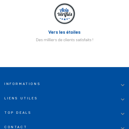
Vers les étoiles
Des milliers de clients satisfaits !

INFORMATIONS

LIENS UTILES

TOP DEALS

CONTACT