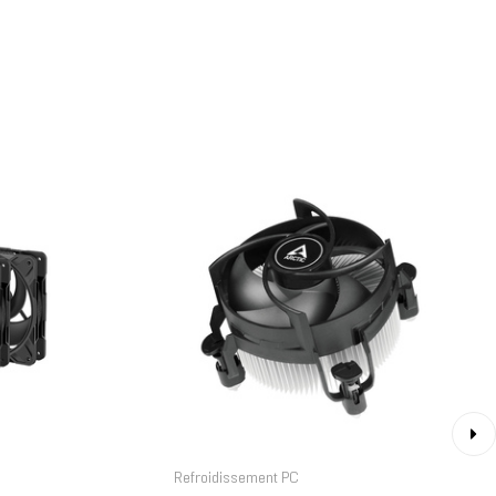
›
Refroidissement PC