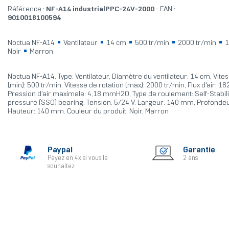
Référence :
NF-A14 industrialPPC-24V-2000
- EAN :
9010018100594
Noctua NF-A14
Ventilateur
14 cm
500 tr/min
2000 tr/min
1
Noir
Marron
Noctua NF-A14. Type: Ventilateur, Diamètre du ventilateur: 14 cm, Vites
(min): 500 tr/min, Vitesse de rotation (max): 2000 tr/min, Flux d'air: 18
Pression d'air maximale: 4,18 mmH2O, Type de roulement: Self-Stabilis
pressure (SSO) bearing. Tension: 5/24 V. Largeur: 140 mm, Profonde
Hauteur: 140 mm. Couleur du produit: Noir, Marron
Paypal
Garantie
Payez en 4x si vous le
2 ans
souhaitez