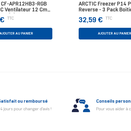
 CF-APR12HB3-RGB
ARCTIC Freezer P14 P
PC Ventilateur 12 Cm
Reverse - 3 Pack Boiti
ièce(s)
Ventilateur 14 Cm Noi
Prix
TTC
TTC
 €
32,59 €
Pièce(s)
AJOUTER AU PANIER
AJOUTER AU PANIE
Satisfait ou remboursé
Conseils person
4 jours pour changer d'avis !
Pour vous aider à c