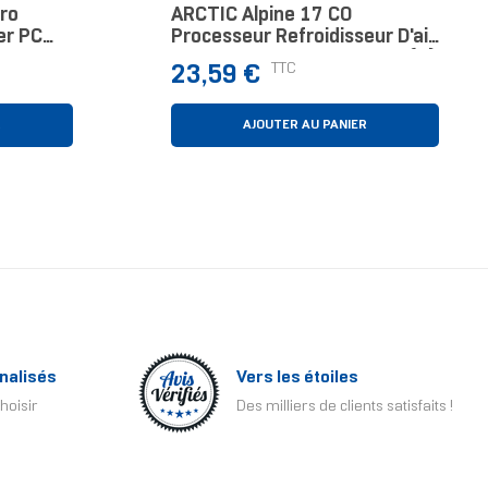
ro
ARCTIC Alpine 17 CO
er PC
Processeur Refroidisseur D'air
r 3
9,2 Cm Noir, Argent 1 Pièce(s)
Prix
TTC
23,59 €
R
AJOUTER AU PANIER
nalisés
Vers les étoiles
hoisir
Des milliers de clients satisfaits !