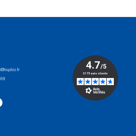
T
t@topbiz.fr
 69