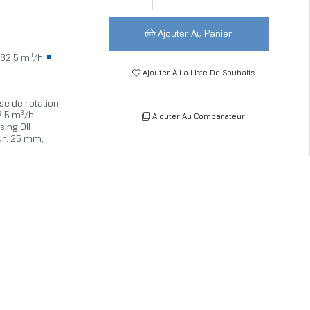
Ajouter Au Panier
82,5 m³/h
Ajouter À La Liste De Souhaits
se de rotation
2,5 m³/h,
Ajouter Au Comparateur
ing Oil-
ur: 25 mm,