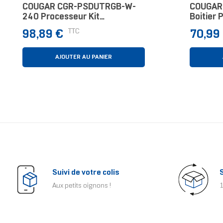
COUGAR CGR-PSDUTRGB-W-
COUGAR
240 Processeur Kit
Boitier 
Watercooling 12 Cm Blanc 1
Noir 3 P
Prix
Prix
TTC
98,89 €
70,99
Pièce(s)
AJOUTER AU PANIER
Suivi de votre colis
Aux petits oignons !
1