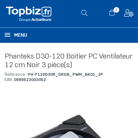
0
MENU
Phanteks D30-120 Boitier PC Ventilateur
12 cm Noir 3 pièce(s)
Référence :
PH-F120D30R_DRGB_PWM_BK01_3P
EAN:
0886523003052
RUPTURE DE STOCK