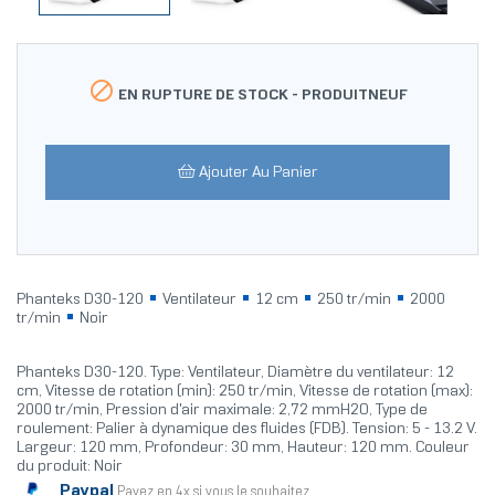

EN RUPTURE DE STOCK -
PRODUITNEUF
Ajouter Au Panier
Phanteks D30-120
Ventilateur
12 cm
250 tr/min
2000
tr/min
Noir
Phanteks D30-120. Type: Ventilateur, Diamètre du ventilateur: 12
cm, Vitesse de rotation (min): 250 tr/min, Vitesse de rotation (max):
2000 tr/min, Pression d'air maximale: 2,72 mmH2O, Type de
roulement: Palier à dynamique des fluides (FDB). Tension: 5 - 13.2 V.
Largeur: 120 mm, Profondeur: 30 mm, Hauteur: 120 mm. Couleur
du produit: Noir
Paypal
Payez en 4x si vous le souhaitez