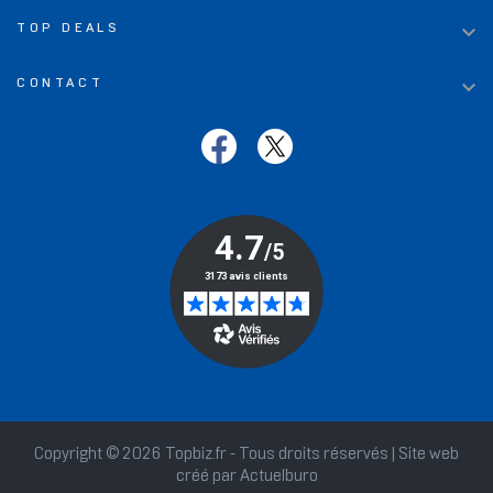

TOP DEALS

CONTACT
Copyright © 2026 Topbiz.fr - Tous droits réservés | Site web
créé par
Actuelburo