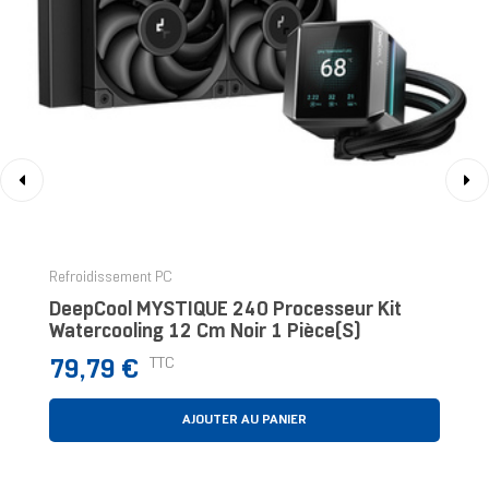
‹
›
Refroidissement PC
DeepCool MYSTIQUE 240 Processeur Kit
Watercooling 12 Cm Noir 1 Pièce(s)
Prix
TTC
79,79 €
AJOUTER AU PANIER