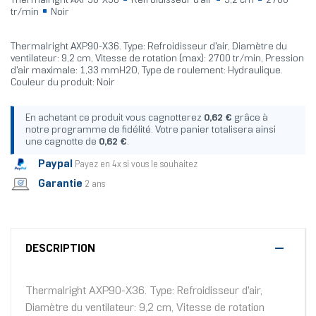
Thermalright AXP90-X36
Refroidisseur d'air
9,2 cm
2700
tr/min
Noir
Thermalright AXP90-X36. Type: Refroidisseur d'air, Diamètre du
ventilateur: 9,2 cm, Vitesse de rotation (max): 2700 tr/min, Pression
d'air maximale: 1,33 mmH2O, Type de roulement: Hydraulique.
Couleur du produit: Noir
En achetant ce produit vous cagnotterez
0,62 €
grâce à
notre programme de fidélité. Votre panier totalisera ainsi
une cagnotte de
0,62 €
.
Paypal
Payez en 4x si vous le souhaitez
Garantie
2 ans
DESCRIPTION
Thermalright AXP90-X36. Type: Refroidisseur d'air,
Diamètre du ventilateur: 9,2 cm, Vitesse de rotation