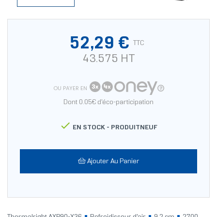
52,29 €
TTC
43.575 HT
OU PAYER EN
Dont 0.05€ d'éco-participation

EN STOCK -
PRODUITNEUF
Ajouter Au Panier