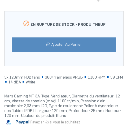

EN RUPTURE DE STOCK -
PRODUITNEUF
Ajouter Au Panier
3x 120mm FDB fans
360º frameless ARGB
1100 RPM
39 CFM
14 dBA
White
Mars Gaming MF-3A. Type: Ventilateur, Diamètre du ventilateur: 12
cm, Vitesse de rotation (max): 1100 tr/min, Pression d'air
maximale: 2,03 mmH2O, Type de roulement: Palier à dynamique
des fluides (FDB). Largeur: 120 mm, Profondeur: 25 mm, Hauteur:
120 mm. Couleur du produit: Blanc
Paypal
Payez en 4x si vous le souhaitez