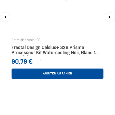
‹
›
Refroidissement PC
Fractal Design Celsius+ S28 Prisma
Processeur Kit Watercooling Noir, Blanc 1
Pièce(s)
Prix
TTC
90,79 €
AJOUTER AU PANIER