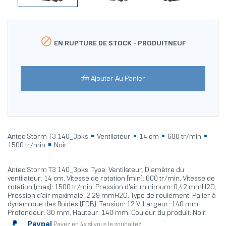

EN RUPTURE DE STOCK -
PRODUITNEUF
Ajouter Au Panier
Antec Storm T3 140_3pks
Ventilateur
14 cm
600 tr/min
1500 tr/min
Noir
Antec Storm T3 140_3pks. Type: Ventilateur, Diamètre du
ventilateur: 14 cm, Vitesse de rotation (min): 600 tr/min, Vitesse de
rotation (max): 1500 tr/min, Pression d'air minimum: 0,42 mmH2O,
Pression d'air maximale: 2,29 mmH2O, Type de roulement: Palier à
dynamique des fluides (FDB). Tension: 12 V. Largeur: 140 mm,
Profondeur: 30 mm, Hauteur: 140 mm. Couleur du produit: Noir
Paypal
Payez en 4x si vous le souhaitez