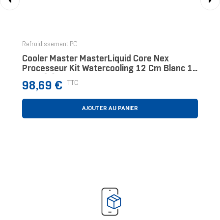
‹
›
Refroidissement PC
Cooler Master MasterLiquid Core Nex
Processeur Kit Watercooling 12 Cm Blanc 1
Pièce(s)
Prix
TTC
98,69 €
AJOUTER AU PANIER