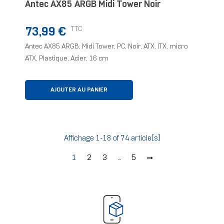
Antec AX85 ARGB Midi Tower Noir
Prix
TTC
73,99 €
Antec AX85 ARGB, Midi Tower, PC, Noir, ATX, ITX, micro
ATX, Plastique, Acier, 16 cm
AJOUTER AU PANIER
Affichage 1-18 of 74 article(s)
1
2
3
…
5