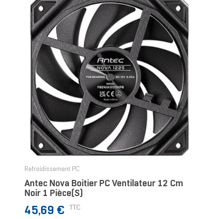
Refroidissement PC
Antec Nova Boitier PC Ventilateur 12 Cm
Noir 1 Pièce(s)
Prix
TTC
45,69 €