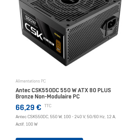
Alimentations PC
Antec CSK550DC 550 W ATX 80 PLUS
Bronze Non-Modulaire PC
Prix
TTC
66,29 €
Antec CSK550DC, 550 W, 100 - 240 V, 50/60 Hz, 12 A,
Actif, 100 W