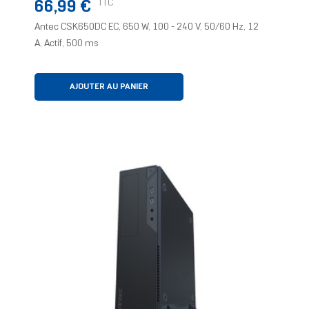
Prix
TTC
66,99 €
Antec CSK650DC EC, 650 W, 100 - 240 V, 50/60 Hz, 12
A, Actif, 500 ms
AJOUTER AU PANIER