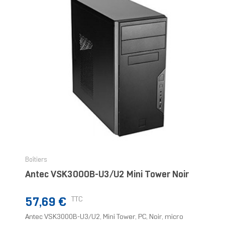
Boîtiers
Antec VSK3000B-U3/U2 Mini Tower Noir
Prix
TTC
57,69 €
Antec VSK3000B-U3/U2, Mini Tower, PC, Noir, micro