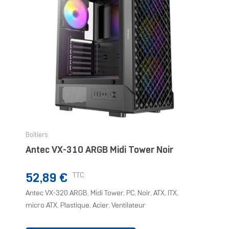
Boîtiers
Antec VX-310 ARGB Midi Tower Noir
Prix
TTC
52,89 €
Antec VX-320 ARGB, Midi Tower, PC, Noir, ATX, ITX,
micro ATX, Plastique, Acier, Ventilateur