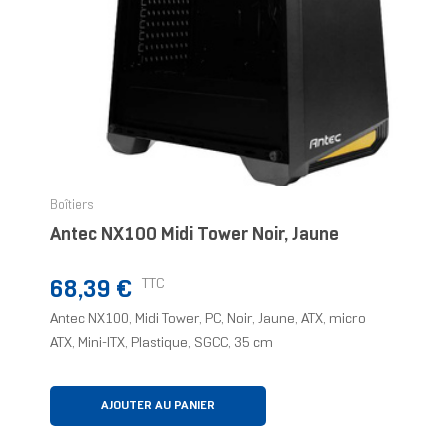
Boîtiers
Antec NX100 Midi Tower Noir, Jaune
Prix
TTC
68,39 €
Antec NX100, Midi Tower, PC, Noir, Jaune, ATX, micro
ATX, Mini-ITX, Plastique, SGCC, 35 cm
AJOUTER AU PANIER