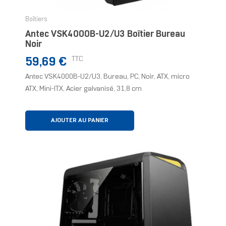
Boîtiers
Antec VSK4000B-U2/U3 Boîtier Bureau
Noir
Prix
TTC
59,69 €
Antec VSK4000B-U2/U3, Bureau, PC, Noir, ATX, micro
ATX, Mini-ITX, Acier galvanisé, 31,8 cm
AJOUTER AU PANIER