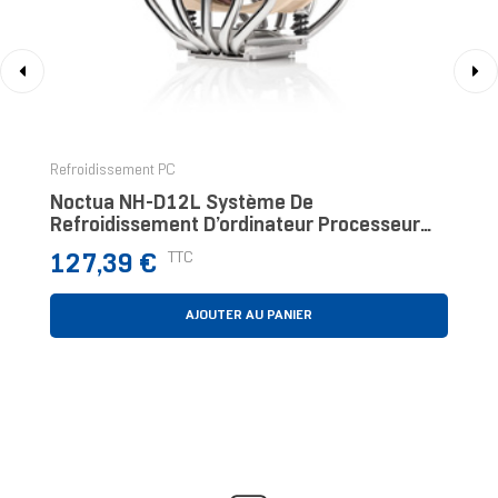
‹
›
Refroidissement PC
Noctua NH-D12L Système De
Refroidissement D’ordinateur Processeur
Refroidisseur D'air Aluminium, Beige, Marron
Prix
TTC
127,39 €
AJOUTER AU PANIER