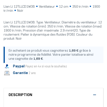
Lian Li 12TLLCD1W3B
Ventilateur
12 cm
350 tr/min
1900
tr/min
Noir
Lian Li 12TLLCD1W3B. Type: Ventilateur, Diamètre du ventilateur: 12
cm, Vitesse de rotation (min): 350 tr/min, Vitesse de rotation (max):
1900 tr/min, Pression d'air maximale: 2,9 mmH2O, Type de
roulement: Palier à dynamique des fluides (FDB). Couleur du
produit: Noir
En achetant ce produit vous cagnotterez
1,69 €
grâce à
notre programme de fidélité. Votre panier totalisera ainsi
une cagnotte de
1,69 €
.
Paypal
Payez en 4x si vous le souhaitez
Garantie
2 ans
DESCRIPTION