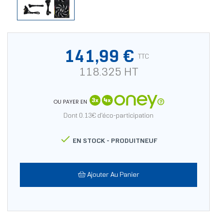
141,99 €
TTC
118.325 HT
OU PAYER EN
Dont 0.13€ d'éco-participation

EN STOCK -
PRODUITNEUF
Ajouter Au Panier