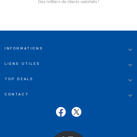
Des milliers de clients satisfaits !

INFORMATIONS

LIENS UTILES

TOP DEALS

CONTACT