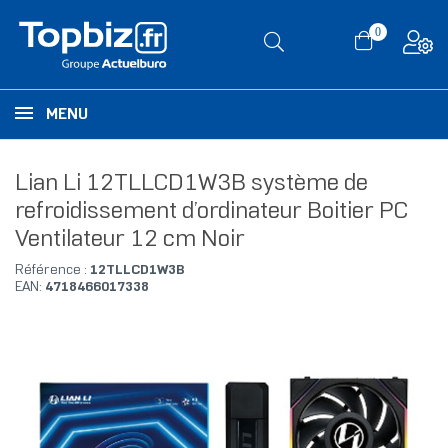
0
MENU
Lian Li 12TLLCD1W3B système de
refroidissement d’ordinateur Boitier PC
Ventilateur 12 cm Noir
Référence :
12TLLCD1W3B
EAN:
4718466017338