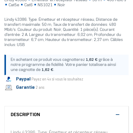
Lindy 43386
Émetteur et récepteur réseau
50 m
480 Mbit/s
Cat5e
Cat6
NS1021
Noir
Lindy 43386. Type: Émetteur et récepteur réseau, Distance de
transfert maximale: 50 m, Taux de transfert de données: 480
Mbit/s. Couleur du produit: Noir, Quantité: 1 pièce(s). Courant
d'entrée: 2 A. Largeur du transmetteur: 6,02 cm, Profondeur du
transmetteur: 6,7 cm, Hauteur du transmetteur: 2,37 cm. Câbles
inclus: USB
En achetant ce produit vous cagnotterez
1,62 €
grâce à
notre programme de fidélité. Votre panier totalisera ainsi
une cagnotte de
1,62 €
.
Paypal
Payez en 4x si vous le souhaitez
Garantie
2 ans
DESCRIPTION
Lindy 43386. Type: Émetteur et récepteur réseau,