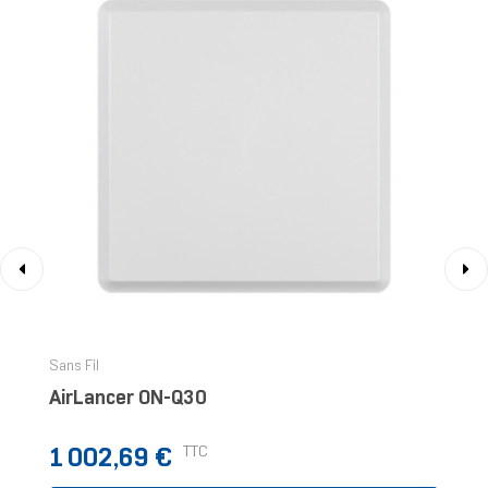
‹
›
Sans Fil
AirLancer ON-Q30
Prix
TTC
1 002,69 €