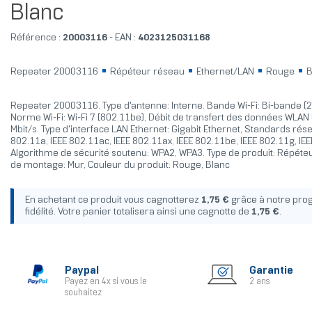
Blanc
Référence :
20003116
- EAN :
4023125031168
Repeater 20003116
Répéteur réseau
Ethernet/LAN
Rouge
B
Repeater 20003116. Type d'antenne: Interne. Bande Wi-Fi: Bi-bande (2,
Norme Wi-Fi: Wi-Fi 7 (802.11be), Débit de transfert des données WLAN
Mbit/s. Type d'interface LAN Ethernet: Gigabit Ethernet, Standards rése
802.11a, IEEE 802.11ac, IEEE 802.11ax, IEEE 802.11be, IEEE 802.11g, IE
Algorithme de sécurité soutenu: WPA2, WPA3. Type de produit: Répéte
de montage: Mur, Couleur du produit: Rouge, Blanc
En achetant ce produit vous cagnotterez
1,75 €
grâce à notre pr
fidélité. Votre panier totalisera ainsi une cagnotte de
1,75 €
.
Paypal
Garantie
Payez en 4x si vous le
2 ans
souhaitez