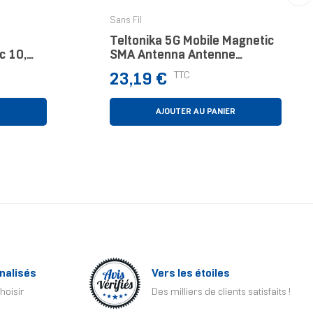
›
Sans Fil
Teltonika 5G Mobile Magnetic
c 10,
SMA Antenna Antenne
Antenne Omni-Directionnelle
Prix
TTC
23,19 €
3,6 DBi
R
AJOUTER AU PANIER
nalisés
Vers les étoiles
hoisir
Des milliers de clients satisfaits !