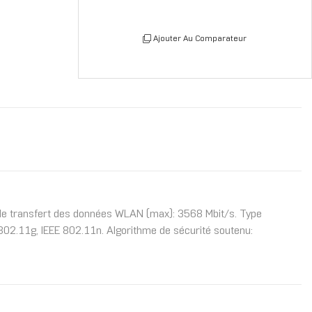
Ajouter Au Comparateur
 de transfert des données WLAN (max): 3568 Mbit/s. Type
 802.11g, IEEE 802.11n. Algorithme de sécurité soutenu: