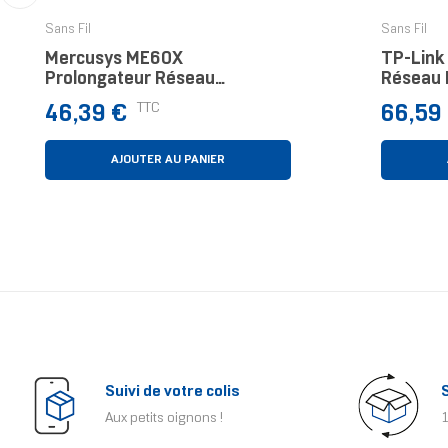
‹
Sans Fil
Sans Fil
Mercusys ME60X
TP-Link
Prolongateur Réseau
Réseau 
Répéteur Réseau Blanc 10,
Mbit/s
Prix
Prix
TTC
46,39 €
66,59
100, 1000 Mbit/s
AJOUTER AU PANIER
Suivi de votre colis
Aux petits oignons !
1