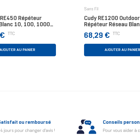
Sans Fil
 RE450 Répéteur
Cudy RE1200 Outdoor
Blanc 10, 100, 1000
Répéteur Réseau Blan
100 Mbit/s
Prix
TTC
TTC
 €
68,29 €
AJOUTER AU PANIER
AJOUTER AU PANIE
Satisfait ou remboursé
Conseils person
4 jours pour changer d'avis !
Pour vous aider à c