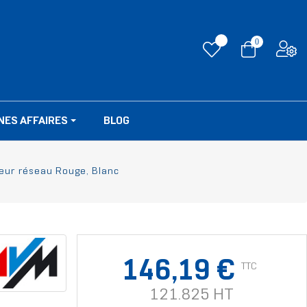
0
NES AFFAIRES
BLOG
eur réseau Rouge, Blanc
146,19 €
TTC
121.825 HT