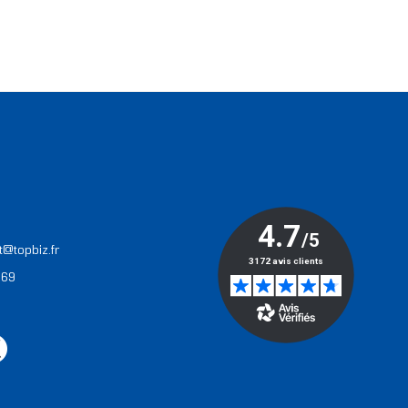
T
t@topbiz.fr
 69