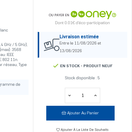
OU PAYER EN
Dont 0.01€ d'éco-participation
lanc
Livraison estimée
Entre le 11/08/2026 et
4 GHz / 5 GHz),
 (max): 3568
13/08/2026
au: IEEE
EE 802.11n.
ur réseau, Type
EN STOCK -
PRODUIT NEUF
Stock disponible : 5
ogramme de
Ajouter Au Panier
Ajouter À La Liste De Souhaits