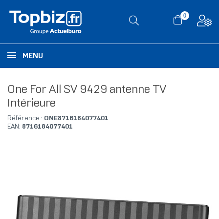
0
MENU
One For All SV 9429 antenne TV
Intérieure
Référence :
ONE8716184077401
EAN:
8716184077401
RUPTURE DE STOCK