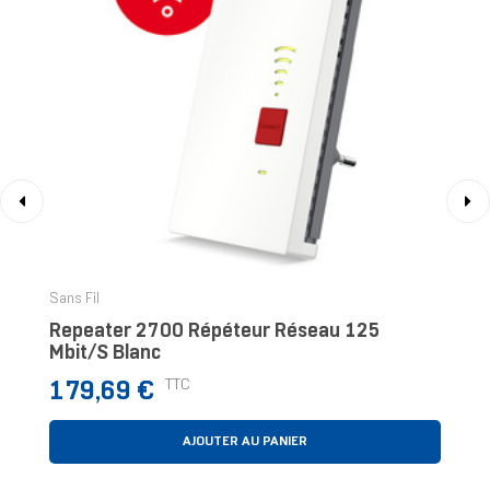
‹
›
Sans Fil
Repeater 2700 Répéteur Réseau 125
Mbit/s Blanc
Prix
TTC
179,69 €
AJOUTER AU PANIER