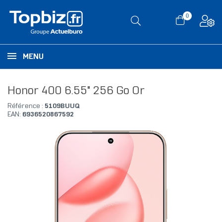
0
MENU
Honor 400 6.55" 256 Go Or
Référence :
5109BUUQ
EAN:
6936520867592
RUPTURE DE STOCK