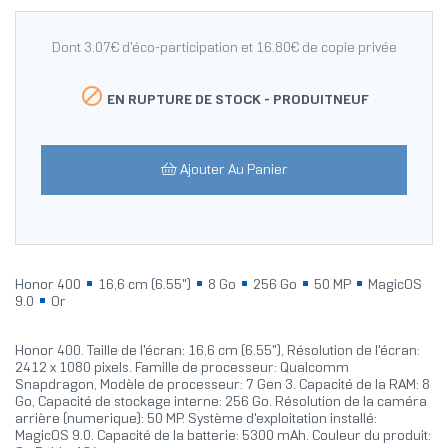
Dont 3.07€ d'éco-participation et 16.80€ de copie privée

EN RUPTURE DE STOCK -
PRODUITNEUF
Ajouter Au Panier
Honor 400
16,6 cm (6.55")
8 Go
256 Go
50 MP
MagicOS
9.0
Or
Honor 400. Taille de l'écran: 16,6 cm (6.55"), Résolution de l'écran:
2412 x 1080 pixels. Famille de processeur: Qualcomm
Snapdragon, Modèle de processeur: 7 Gen 3. Capacité de la RAM: 8
Go, Capacité de stockage interne: 256 Go. Résolution de la caméra
arrière (numerique): 50 MP. Système d'exploitation installé:
MagicOS 9.0. Capacité de la batterie: 5300 mAh. Couleur du produit: