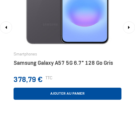
‹
›
Smartphones
Samsung Galaxy A57 5G 6.7" 128 Go Gris
Prix
TTC
378,79 €
AJOUTER AU PANIER