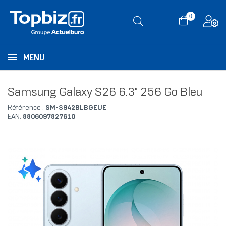
0
MENU
Samsung Galaxy S26 6.3" 256 Go Bleu
Référence :
SM-S942BLBGEUE
EAN:
8806097827610
RUPTURE DE STOCK