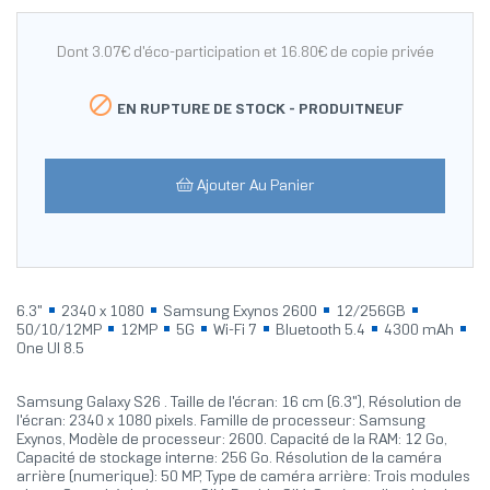
Dont 3.07€ d'éco-participation et 16.80€ de copie privée

EN RUPTURE DE STOCK -
PRODUITNEUF
Ajouter Au Panier
6.3"
2340 x 1080
Samsung Exynos 2600
12/256GB
50/10/12MP
12MP
5G
Wi-Fi 7
Bluetooth 5.4
4300 mAh
One UI 8.5
Samsung Galaxy S26 . Taille de l'écran: 16 cm (6.3"), Résolution de
l'écran: 2340 x 1080 pixels. Famille de processeur: Samsung
Exynos, Modèle de processeur: 2600. Capacité de la RAM: 12 Go,
Capacité de stockage interne: 256 Go. Résolution de la caméra
arrière (numerique): 50 MP, Type de caméra arrière: Trois modules