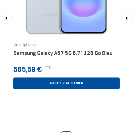
‹
›
Smartphones
Samsung Galaxy A57 5G 6.7" 128 Go Bleu
Prix
TTC
585,59 €
AJOUTER AU PANIER