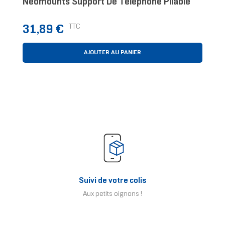
Neomounts Support De Téléphone Pliable
Prix
TTC
31,89 €
AJOUTER AU PANIER
Suivi de votre colis
Aux petits oignons !