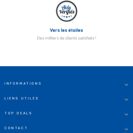
Vers les étoiles
Des milliers de clients satisfaits !

INFORMATIONS

LIENS UTILES

TOP DEALS

CONTACT