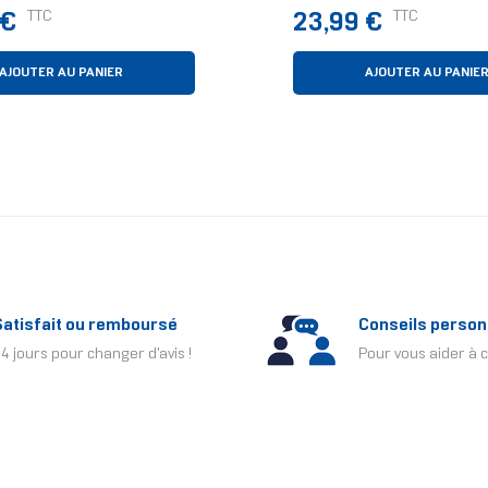
Virtuel Blanc
Prix
TTC
TTC
 €
23,99 €
AJOUTER AU PANIER
AJOUTER AU PANIE
Satisfait ou remboursé
Conseils person
4 jours pour changer d'avis !
Pour vous aider à c