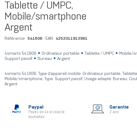
Tablette / UMPC,
Mobile/smartphone
Argent
Référence :
541806
- EAN :
4252011913961
4smarts 541806
Ordinateur portable
Tablette / UMPC
Mobile/
Support passif
Bureau
Argent
4smarts 541806. Type d'appareil mobile: Ordinateur portable, Tablett
Mobile/smartphone, Type: Support passif, Usage adapté: Bureau, Coul
Argent
Paypal
Garantie
Payez en 4x si vous le
2 ans
souhaitez