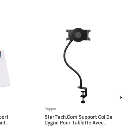
›
Supports
port
StarTech.com Support Col De
ant
Cygne Pour Tablette Avec