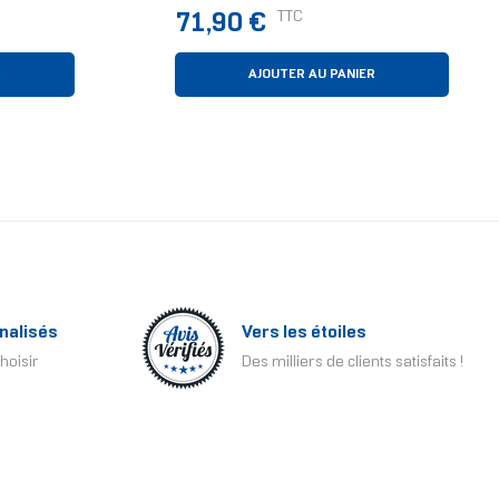
Fixation De Bureau
Prix
TTC
71,90 €
R
AJOUTER AU PANIER
nalisés
Vers les étoiles
hoisir
Des milliers de clients satisfaits !