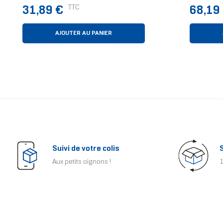
Prix
Prix
TTC
31,89 €
68,19
AJOUTER AU PANIER
Suivi de votre colis
Aux petits oignons !
1