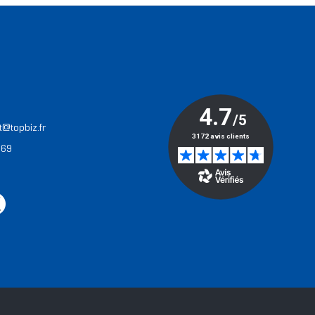
T
t@topbiz.fr
 69