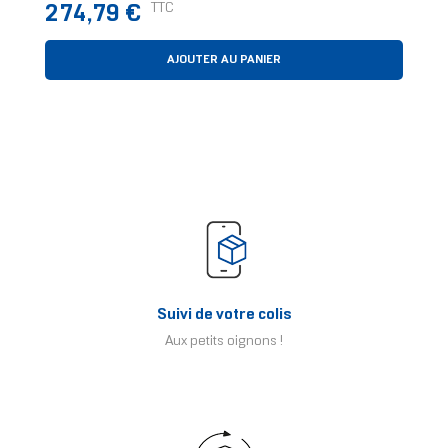
Prix
TTC
274,79 €
Supportant L'alimentation Via
AJOUTER AU PANIER
Suivi de votre colis
Aux petits oignons !