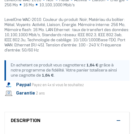
LevelOne WAC-2010
Noir
Métal
Activité
Liaison
Énergie
256 Mo
16 Mo
10,100,1000 Mbit/s
LevelOne WAC-2010. Couleur du produit: Noir, Matériau du boîtier:
Métal, Voyants: Activité, Liaison, Énergie. Mémoire interne: 256 Mo,
Mémoire flash: 16 Mo. LAN Ethernet : taux de transfert des données:
10,100,1000 Mbit/s, Standards réseau: IEEE 802.3, IEEE 802.3ab,
IEEE 802.3u, Technologie de cablâge: 10/100/1000Base-T(X). Port
WAN: Ethernet (RJ-45). Tension d'entrée: 100 - 240 V, Fréquence
d'entrée: 50/60 Hz
En achetant ce produit vous cagnotterez
1,64 €
grâce à
notre programme de fidélité. Votre panier totalisera ainsi
une cagnotte de
1,64 €
.
Paypal
Payez en 4x si vous le souhaitez
Garantie
2 ans
DESCRIPTION