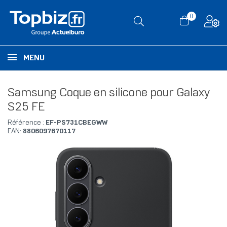
0
MENU
Samsung Coque en silicone pour Galaxy
S25 FE
Référence :
EF-PS731CBEGWW
EAN:
8806097670117
RUPTURE DE STOCK