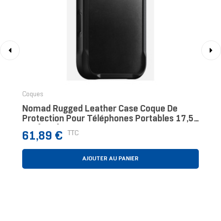
‹
›
Coques
Nomad Rugged Leather Case Coque De
Protection Pour Téléphones Portables 17,5
Cm (6.9") Housse Noir
Prix
TTC
61,89 €
AJOUTER AU PANIER