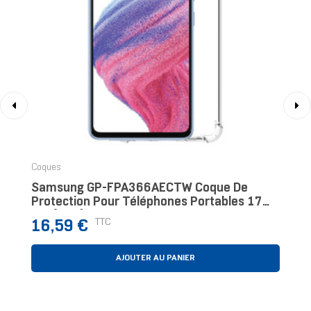
‹
›
Coques
Samsung GP-FPA366AECTW Coque De
Protection Pour Téléphones Portables 17
Cm (6.7") Housse Transparent
Prix
TTC
16,59 €
AJOUTER AU PANIER