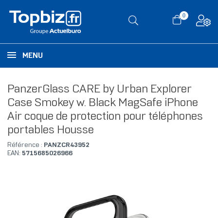
0
MENU
PanzerGlass CARE by Urban Explorer
Case Smokey w. Black MagSafe iPhone
Air coque de protection pour téléphones
portables Housse
Référence :
PANZCR43952
EAN:
5715685026966
RUPTURE DE STOCK