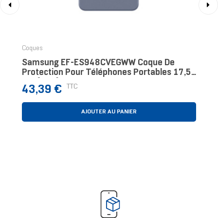
‹
›
Coques
Samsung EF-ES948CVEGWW Coque De
Protection Pour Téléphones Portables 17,5
Cm (6.9") Violet
Prix
TTC
43,39 €
AJOUTER AU PANIER