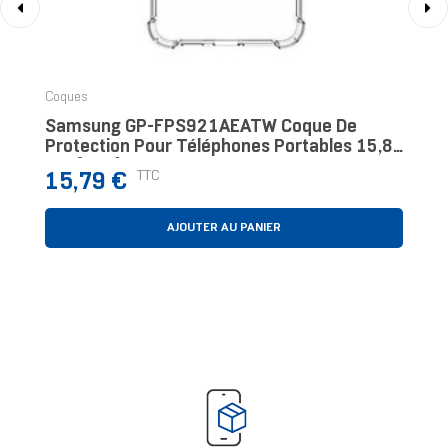
‹
›
Coques
Samsung GP-FPS921AEATW Coque De
Protection Pour Téléphones Portables 15,8
Cm (6.2") Housse Transparent
Prix
TTC
15,79 €
AJOUTER AU PANIER