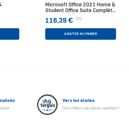
4
Microsoft Office 2021 Home &
Student Office Suite Complète
1 Licence(s) Français
Prix
TTC
116,39 €
R
AJOUTER AU PANIER
nalisés
Vers les étoiles
hoisir
Des milliers de clients satisfaits !