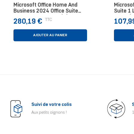
Microsoft Office Home And
Microsof
Business 2024 Office Suite
Suite 1 
Complète 1 Licence(s)
Année(s
Prix
Prix
TTC
280,19 €
107,9
Français
AJOUTER AU PANIER
Suivi de votre colis
Aux petits oignons !
1