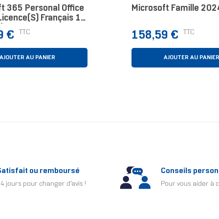
t 365 Personal Office
Microsoft Famille 202
Licence(s) Français 1
)
Prix
TTC
TTC
9 €
158,59 €
AJOUTER AU PANIER
AJOUTER AU PANIE
Satisfait ou remboursé
Conseils person
4 jours pour changer d'avis !
Pour vous aider à c