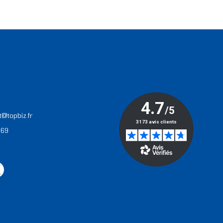
T
t@topbiz.fr
 69