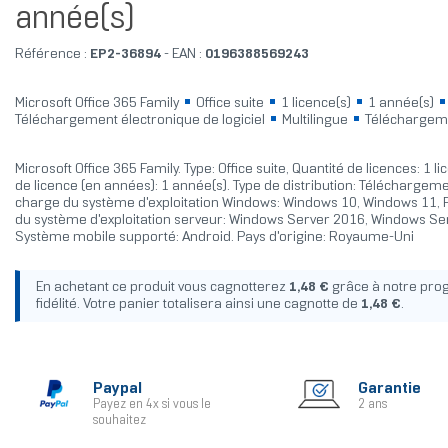
année(s)
Référence :
EP2-36894
- EAN :
0196388569243
Microsoft Office 365 Family
Office suite
1 licence(s)
1 année(s)
Téléchargement électronique de logiciel
Multilingue
Téléchargem
Microsoft Office 365 Family. Type: Office suite, Quantité de licences: 1 l
de licence (en années): 1 année(s). Type de distribution: Téléchargeme
charge du système d'exploitation Windows: Windows 10, Windows 11, 
du système d'exploitation serveur: Windows Server 2016, Windows Se
Système mobile supporté: Android. Pays d'origine: Royaume-Uni
En achetant ce produit vous cagnotterez
1,48 €
grâce à notre pr
fidélité. Votre panier totalisera ainsi une cagnotte de
1,48 €
.
Paypal
Garantie
Payez en 4x si vous le
2 ans
souhaitez