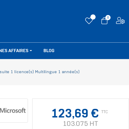
0
NES AFFAIRES
BLOG
suite 1 licence(s) Multilingue 1 année(s)
123,69 €
TTC
103.075 HT