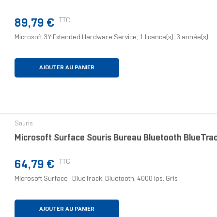
Prix
TTC
89,79 €
Microsoft 3Y Extended Hardware Service, 1 licence(s), 3 année(s)
AJOUTER AU PANIER
Souris
Microsoft Surface Souris Bureau Bluetooth BlueTra
Prix
TTC
64,79 €
Microsoft Surface , BlueTrack, Bluetooth, 4000 ips, Gris
AJOUTER AU PANIER