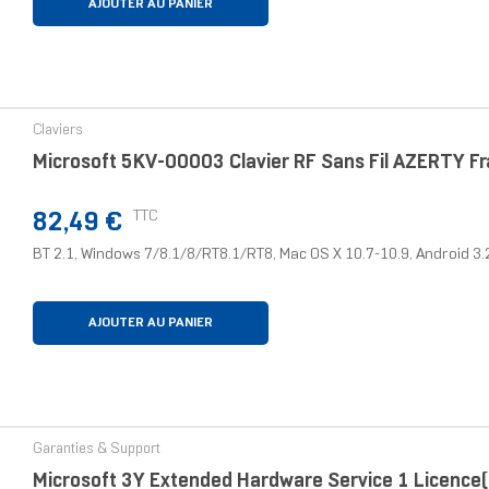
AJOUTER AU PANIER
Claviers
Microsoft 5KV-00003 Clavier RF Sans Fil AZERTY Fr
Prix
TTC
82,49 €
BT 2.1, Windows 7/8.1/8/RT8.1/RT8, Mac OS X 10.7-10.9, Android 3.2/
AJOUTER AU PANIER
Garanties & Support
Microsoft 3Y Extended Hardware Service 1 Licence(