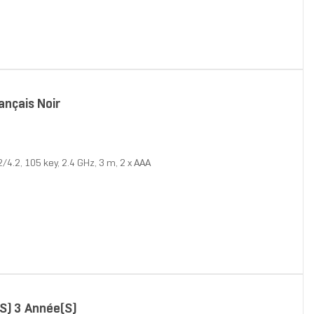
ançais Noir
4.2, 105 key, 2.4 GHz, 3 m, 2 x AAA
s) 3 Année(s)