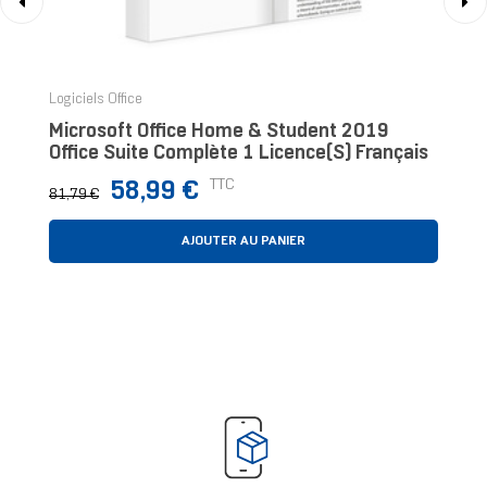
‹
›
Logiciels Office
Microsoft Office Home & Student 2019
Office Suite Complète 1 Licence(s) Français
Prix
Prix
TTC
58,99 €
81,79 €
normal
AJOUTER AU PANIER