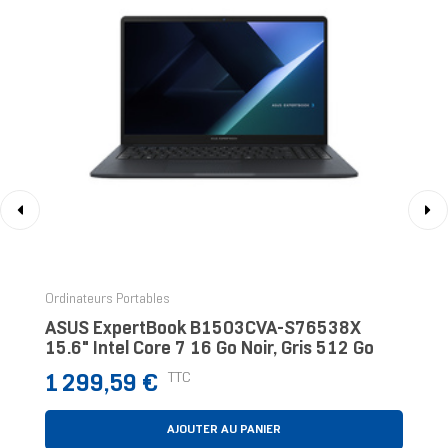
‹
›
Ordinateurs Portables
ASUS ExpertBook B1503CVA-S76538X
15.6" Intel Core 7 16 Go Noir, Gris 512 Go
Prix
TTC
1 299,59 €
AJOUTER AU PANIER