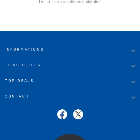
Des milliers de clients satisfaits !

INFORMATIONS

LIENS UTILES

TOP DEALS

CONTACT