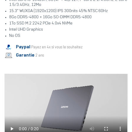
1.5/3.4GHz, 12Mo
15.3" WUXGA (1920x1200) IPS 300nits 45% NTSC 60Hz
8Go DDR5-4800 + 16Go SO-DIMM DDR5-4800
1To SSD M.2 2242 PCIe 4.0x4 NVMe
Intel UHD Graphics
No OS
Paypal
Payez en 4x si vous le souhaitez
Garantie
2 ans