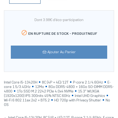
Dont 3.98€ d'éco-participation

EN RUPTURE DE STOCK -
PRODUITNEUF
Ajouter Au Panier
Intel Core i5-13420H
8C (4P + 4E)/12T
P-core 2.1/4.6GHz
E-
core 1.5/3.4GHz
12Mo
8Go DDR5-4800 + 16Go SO-DIMM DDR5-
4800
1To SSD M.2 2242 PCIe 4.0x4 NVMe
15.3" WUXGA
(1920x1200) IPS 300nits 45% NTSC 60Hz
Intel UHD Graphics
Wi-Fi 6 802.11ax 2x2 + BT5.2
HD 720p with Privacy Shutter
No
OS
Intel Core i5-13420H, 8C (4P + 4E)/12T, P-core 2.1/4.6GHz, E-core