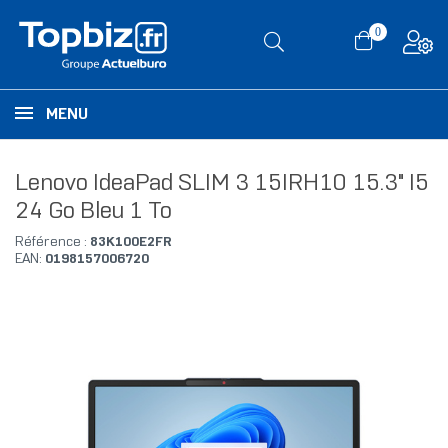
0
MENU
Lenovo IdeaPad SLIM 3 15IRH10 15.3" I5
24 Go Bleu 1 To
Référence :
83K100E2FR
EAN:
0198157006720
RUPTURE DE STOCK