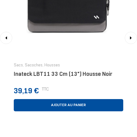
‹
›
Sacs, Sacoches, Housses
Inateck LBT11 33 Cm (13") Housse Noir
Prix
TTC
39,19 €
AJOUTER AU PANIER