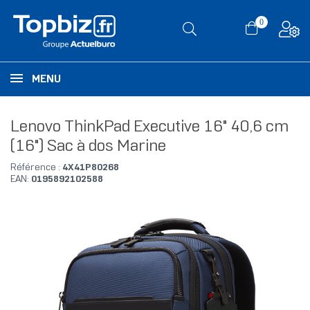
0
MENU
Lenovo ThinkPad Executive 16" 40,6 cm
(16") Sac à dos Marine
Référence :
4X41P80268
EAN:
0195892102588