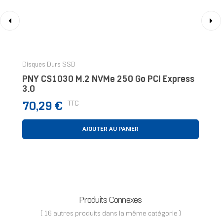
‹
›
Disques Durs SSD
PNY CS1030 M.2 NVMe 250 Go PCI Express
3.0
Prix
TTC
70,29 €
AJOUTER AU PANIER
Produits Connexes
( 16 autres produits dans la même catégorie )