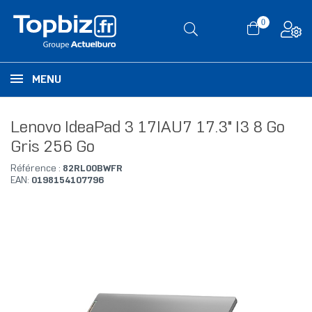
0
MENU
Lenovo IdeaPad 3 17IAU7 17.3" I3 8 Go
Gris 256 Go
Référence :
82RL00BWFR
EAN:
0198154107796
RUPTURE DE STOCK