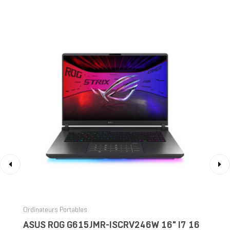
‹
›
Ordinateurs Portables
ASUS ROG G615JMR-ISCRV246W 16" I7 16