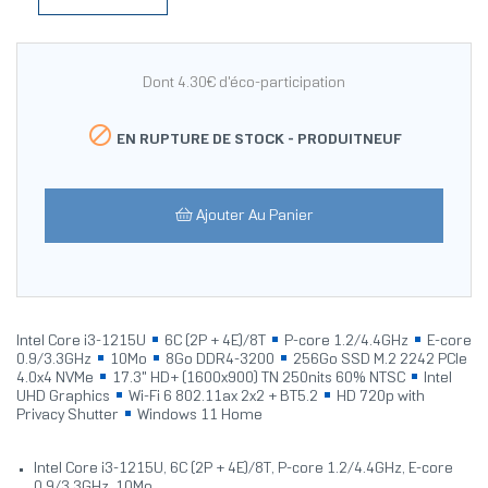
Dont 4.30€ d'éco-participation

EN RUPTURE DE STOCK -
PRODUITNEUF
Ajouter Au Panier
Intel Core i3-1215U
6C (2P + 4E)/8T
P-core 1.2/4.4GHz
E-core
0.9/3.3GHz
10Mo
8Go DDR4-3200
256Go SSD M.2 2242 PCIe
4.0x4 NVMe
17.3" HD+ (1600x900) TN 250nits 60% NTSC
Intel
UHD Graphics
Wi-Fi 6 802.11ax 2x2 + BT5.2
HD 720p with
Privacy Shutter
Windows 11 Home
Intel Core i3-1215U, 6C (2P + 4E)/8T, P-core 1.2/4.4GHz, E-core
0.9/3.3GHz, 10Mo