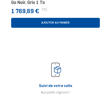
Go Noir, Gris 1 To
Prix
TTC
1 769,69 €
AJOUTER AU PANIER
Suivi de votre colis
Aux petits oignons !