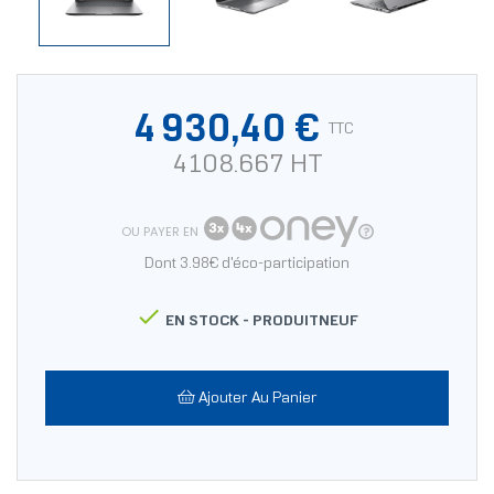
4 930,40 €
TTC
4108.667 HT
OU PAYER EN
Dont 3.98€ d'éco-participation

EN STOCK -
PRODUITNEUF
Ajouter Au Panier