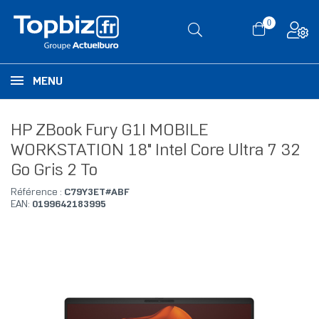
0
MENU
HP ZBook Fury G1I MOBILE
WORKSTATION 18" Intel Core Ultra 7 32
Go Gris 2 To
Référence :
C79Y3ET#ABF
EAN:
0199642183995