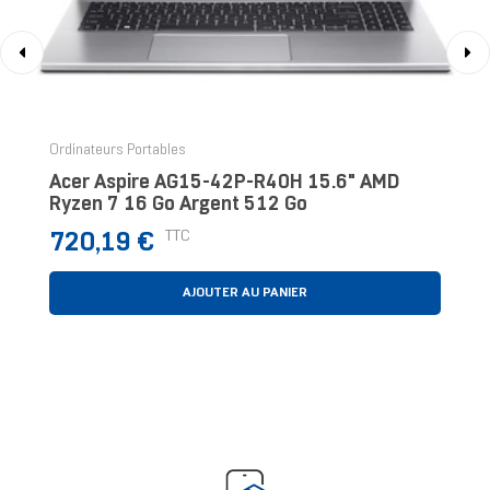
‹
›
Ordinateurs Portables
Acer Aspire AG15-42P-R40H 15.6" AMD
Ryzen 7 16 Go Argent 512 Go
Prix
TTC
720,19 €
AJOUTER AU PANIER