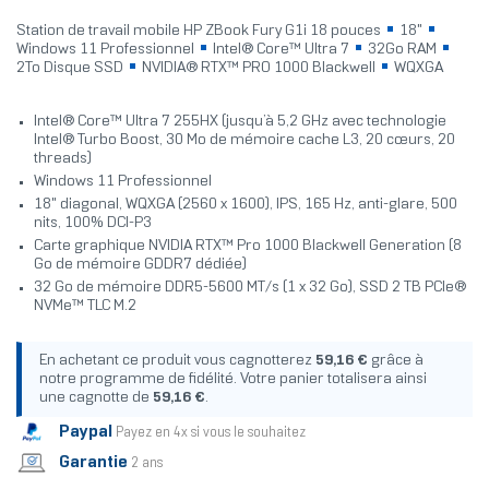
Station de travail mobile HP ZBook Fury G1i 18 pouces
18"
Windows 11 Professionnel
Intel® Core™ Ultra 7
32Go RAM
2To Disque SSD
NVIDIA® RTX™ PRO 1000 Blackwell
WQXGA
Intel® Core™ Ultra 7 255HX (jusqu’à 5,2 GHz avec technologie
Intel® Turbo Boost, 30 Mo de mémoire cache L3, 20 cœurs, 20
threads)
Windows 11 Professionnel
18" diagonal, WQXGA (2560 x 1600), IPS, 165 Hz, anti-glare, 500
nits, 100% DCI-P3
Carte graphique NVIDIA RTX™ Pro 1000 Blackwell Generation (8
Go de mémoire GDDR7 dédiée)
32 Go de mémoire DDR5-5600 MT/s (1 x 32 Go), SSD 2 TB PCIe®
NVMe™ TLC M.2
En achetant ce produit vous cagnotterez
59,16 €
grâce à
notre programme de fidélité. Votre panier totalisera ainsi
une cagnotte de
59,16 €
.
Paypal
Payez en 4x si vous le souhaitez
Garantie
2 ans