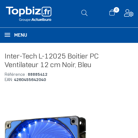
0
MENU
Inter-Tech L-12025 Boitier PC
Ventilateur 12 cm Noir, Bleu
Référence :
88885412
EAN:
4260455642040
RUPTURE DE STOCK