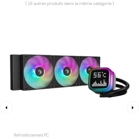
( 16 autres produits dans la même catégorie )
‹
›
Refroidissement PC