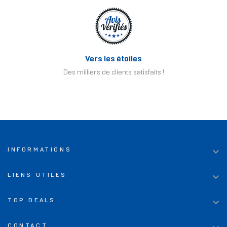
Vers les étoiles
Des milliers de clients satisfaits !

INFORMATIONS

LIENS UTILES

TOP DEALS
CONTACT