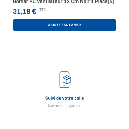
Boitier PC Ventilateur 12 Cm Noir 1 Pièce(s)
Prix
TTC
31,19 €
AJOUTER AU PANIER
Suivi de votre colis
Aux petits oignons !