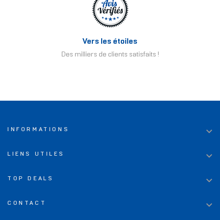
Vers les étoiles
Des milliers de clients satisfaits !

INFORMATIONS

LIENS UTILES

TOP DEALS

CONTACT