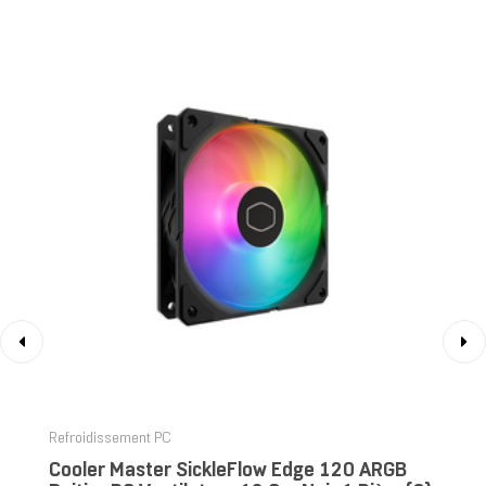
‹
›
Refroidissement PC
Cooler Master SickleFlow Edge 120 ARGB