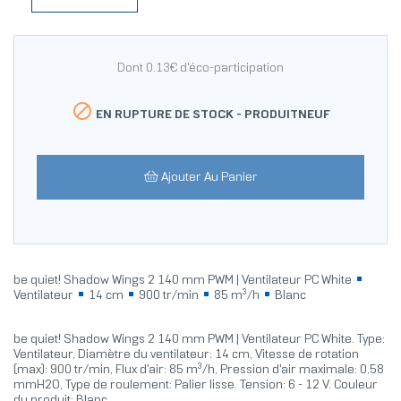
Dont 0.13€ d'éco-participation

EN RUPTURE DE STOCK -
PRODUITNEUF
Ajouter Au Panier
be quiet! Shadow Wings 2 140 mm PWM | Ventilateur PC White
Ventilateur
14 cm
900 tr/min
85 m³/h
Blanc
be quiet! Shadow Wings 2 140 mm PWM | Ventilateur PC White. Type:
Ventilateur, Diamètre du ventilateur: 14 cm, Vitesse de rotation
(max): 900 tr/min, Flux d'air: 85 m³/h, Pression d'air maximale: 0,58
mmH2O, Type de roulement: Palier lisse. Tension: 6 - 12 V. Couleur
du produit: Blanc