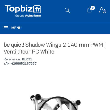
0
MENU
be quiet! Shadow Wings 2 140 mm PWM |
Ventilateur PC White
Référence :
BL091
EAN:
4260052187357
RUPTURE DE STOCK