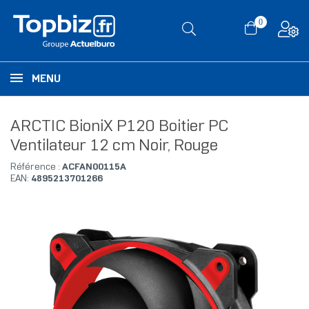
0
MENU
ARCTIC BioniX P120 Boitier PC
Ventilateur 12 cm Noir, Rouge
Référence :
ACFAN00115A
EAN:
4895213701266
RUPTURE DE STOCK