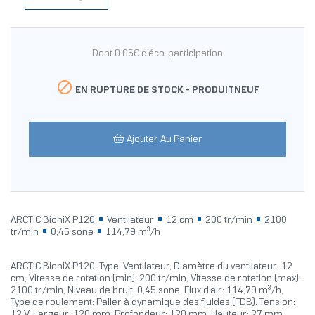
Dont 0.05€ d'éco-participation

EN RUPTURE DE STOCK -
PRODUITNEUF
Ajouter Au Panier
ARCTIC BioniX P120
Ventilateur
12 cm
200 tr/min
2100
tr/min
0,45 sone
114,79 m³/h
ARCTIC BioniX P120. Type: Ventilateur, Diamètre du ventilateur: 12
cm, Vitesse de rotation (min): 200 tr/min, Vitesse de rotation (max):
2100 tr/min, Niveau de bruit: 0,45 sone, Flux d'air: 114,79 m³/h,
Type de roulement: Palier à dynamique des fluides (FDB). Tension:
12 V. Largeur: 120 mm, Profondeur: 120 mm, Hauteur: 27 mm.