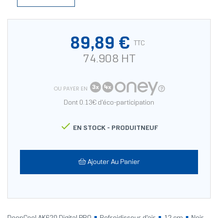
89,89 €
TTC
74.908 HT
OU PAYER EN
Dont 0.13€ d'éco-participation

EN STOCK -
PRODUITNEUF
Ajouter Au Panier