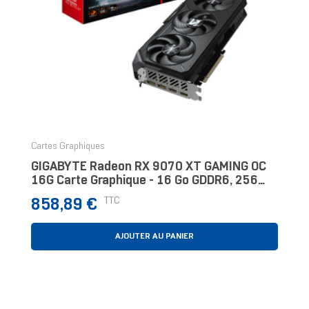
Cartes Graphiques
GIGABYTE Radeon RX 9070 XT GAMING OC
16G Carte Graphique - 16 Go GDDR6, 256
Bits, PCI-E 5.0, 3060 MHz Fréquence Du
Prix
TTC
858,89 €
Cœur, 2 X Dis
AJOUTER AU PANIER