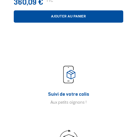
Prix
TTC
360,09 €
AJOUTER AU PANIER
Suivi de votre colis
Aux petits oignons !