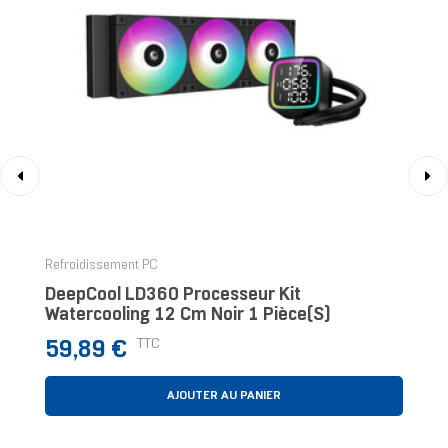
‹
›
Refroidissement PC
DeepCool LD360 Processeur Kit
Watercooling 12 Cm Noir 1 Pièce(s)
Prix
TTC
59,89 €
AJOUTER AU PANIER