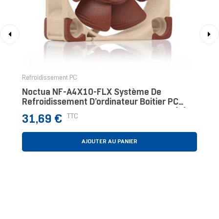
‹
›
Refroidissement PC
Noctua NF-A4X10-FLX Système De
Refroidissement D’ordinateur Boitier PC
Ventilateur 4 Cm Beige, Marron 1 Pièce(s)
Prix
TTC
31,69 €
AJOUTER AU PANIER